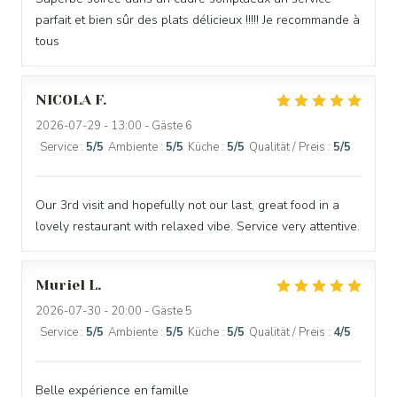
parfait et bien sûr des plats délicieux !!!!! Je recommande à
tous
NICOLA
F
2026-07-29
- 13:00 - Gäste 6
Service
:
5
/5
Ambiente
:
5
/5
Küche
:
5
/5
Qualität / Preis
:
5
/5
Our 3rd visit and hopefully not our last, great food in a
lovely restaurant with relaxed vibe. Service very attentive.
Muriel
L
2026-07-30
- 20:00 - Gäste 5
Service
:
5
/5
Ambiente
:
5
/5
Küche
:
5
/5
Qualität / Preis
:
4
/5
Belle expérience en famille