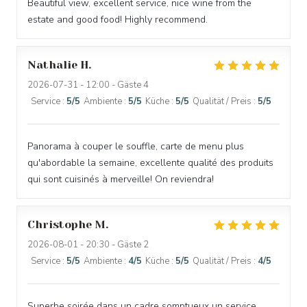
Beautiful view, excellent service, nice wine from the
estate and good food! Highly recommend.
CÔTÉ RESTO
Nathalie
H
2026-07-31
- 12:00 - Gäste 4
Service
:
5
/5
Ambiente
:
5
/5
Küche
:
5
/5
Qualität / Preis
:
5
/5
Panorama à couper le souffle, carte de menu plus
qu'abordable la semaine, excellente qualité des produits
qui sont cuisinés à merveille! On reviendra!
Christophe
M
2026-08-01
- 20:30 - Gäste 2
Service
:
5
/5
Ambiente
:
4
/5
Küche
:
5
/5
Qualität / Preis
:
4
/5
Superbe soirée dans un cadre somptueux un service