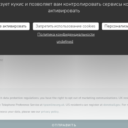
Вы хотите связаться с нами?
ьзует кукис и позволяет вам контролировать сервисы к
Заполните форму ниже!
активировать
CÔTÉ RESTO
се активировать
Запретить использование cookies
Персонализ
Политика конфиденциальности
undefined
th data protection regulations, you have the right to opt out of marketing communications. UK res
e Telephone Preference Service at
tpsonline.org.uk
. US residents can register at
donotcall.gov
. For
ocess your data, please see our
privacy policy
.