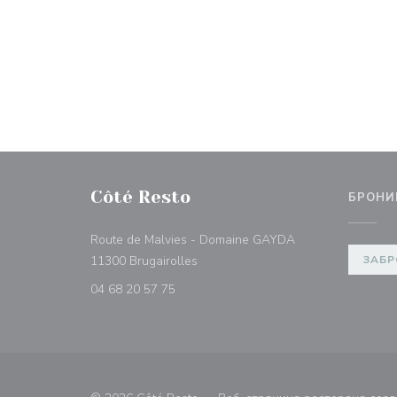
Côté Resto
БРОНИ
Route de Malvies - Domaine GAYDA
((открывается в новом окне))
11300 Brugairolles
ЗАБР
04 68 20 57 75