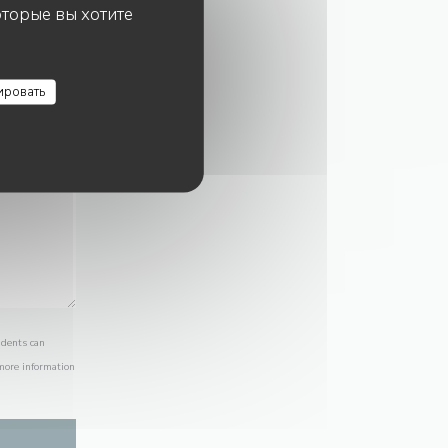
оторые вы хотите
ировать
idents can
 more information